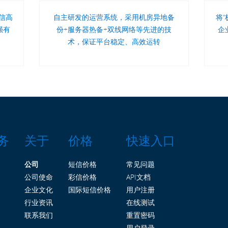
信高
自主研发的运营系统，采用机房异地备
将
强有
份+服务器热备+双线网络等先进的技
企
术，保证平台稳定、高效运转
务
关于
价格
快速入口
公司
短信价格
常见问题
公司使命
彩信价格
API文档
企业文化
国际短信价格
用户注册
行业资讯
在线测试
联系我们
重置密码
用户登录