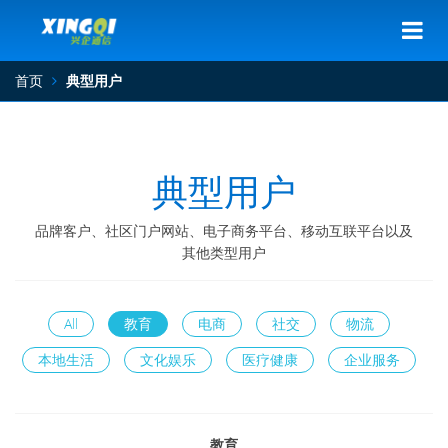
首页
典型用户
典型用户
品牌客户、社区门户网站、电子商务平台、移动互联平台以及
其他类型用户
All
教育
电商
社交
物流
本地生活
文化娱乐
医疗健康
企业服务
教育