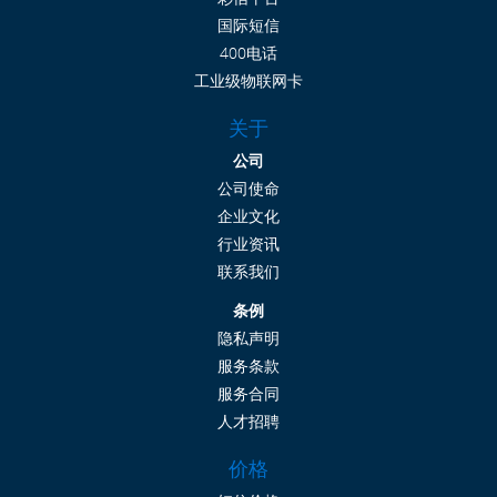
国际短信
400电话
工业级物联网卡
关于
公司
公司使命
企业文化
行业资讯
联系我们
条例
隐私声明
服务条款
服务合同
人才招聘
价格